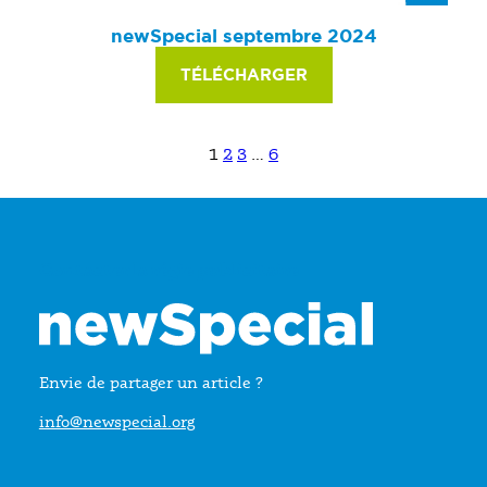
newSpecial septembre 2024
TÉLÉCHARGER
1
2
3
…
6
Contacter la régie publicitaire
Envie de partager un article ?
info@newspecial.org